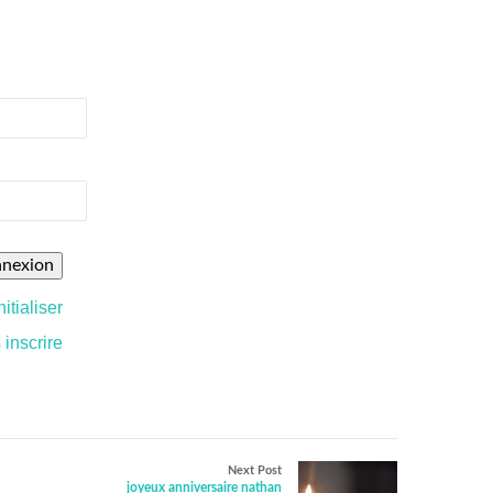
itialiser
 inscrire
Next Post
joyeux anniversaire nathan