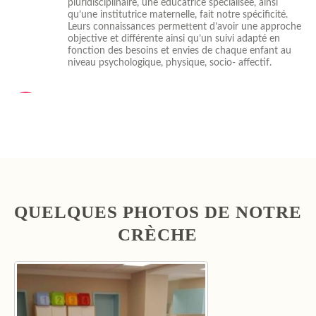
pluridisciplinaire, une éducatrice spécialisée, ainsi
qu’une institutrice maternelle, fait notre spécificité.
Leurs connaissances permettent d’avoir une approche
objective et différente ainsi qu’un suivi adapté en
fonction des besoins et envies de chaque enfant au
niveau psychologique, physique, socio- affectif.
CONTACT
Nos horaires sont aménagés dans le souci de convenir
à chaque famille. A chaque instant une équipe est
dévouée pour le confort de votre enfant en respectant
les contraintes horaires des parents. Nous avons
toutes le souhait d'être à votre écoute.
QUELQUES PHOTOS DE NOTRE
CRÈCHE